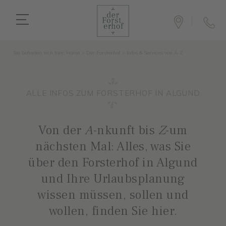
Sie befinden sich hier:
Home
>
Der Forsterhof
>
Infos & Services von A-Z
ALLE INFOS ZUM FORSTERHOF IN ALGUND
Von der
A
-nkunft bis
Z
-um
nächsten Mal: Alles, was Sie
über den Forsterhof in Algund
und Ihre Urlaubsplanung
wissen müssen, sollen und
wollen, finden Sie hier.