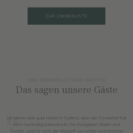
ZUR ZIMMERLISTE
ab 161.- €
ZUR ZIMMERLISTE
ZUR ZIMMERLISTE
ZUR ZIMMERLISTE
ZUR ZIMMERLISTE
IHRE MEINUNG IST UNS WICHTIG
Das sagen unsere Gäste
Ich kenne viele gute Hotels in Südtirol, aber der Forsterhof hat
mich nachhaltig beeindruckt. Die Gastgeber, Mutter und
Tochter, sind für mich der Inbegriff von echter und ehrlicher