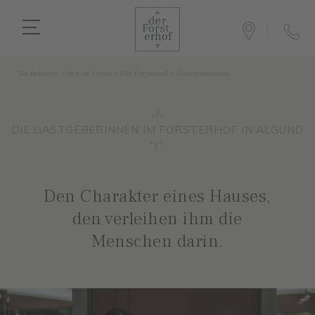
Sie befinden sich hier:
Home
>
Der Forsterhof
>
Gastgeberinnen
DIE GASTGEBERINNEN IM FORSTERHOF IN ALGUND
Den Charakter eines Hauses,
den verleihen ihm die
Menschen darin.