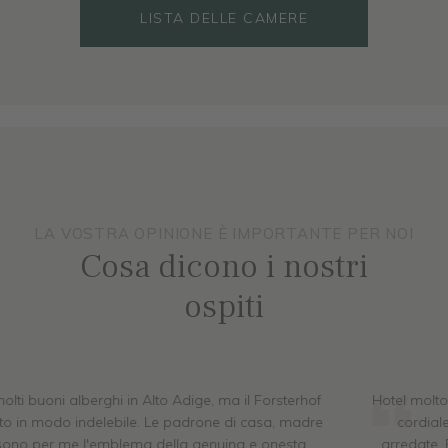
LISTA DELLE CAMERE
LISTA DELLE CAMERE
LA VOSTRA OPINIONE È IMPORTANTE PER NOI
Cosa dicono i nostri
ospiti
Hotel molto bello in una posizione tranquilla. Personale molto
cordiale e cibo delizioso. Le camere sono pulite e ben
arredate. Parcheggio e parcheggio sotterraneo disponibili.