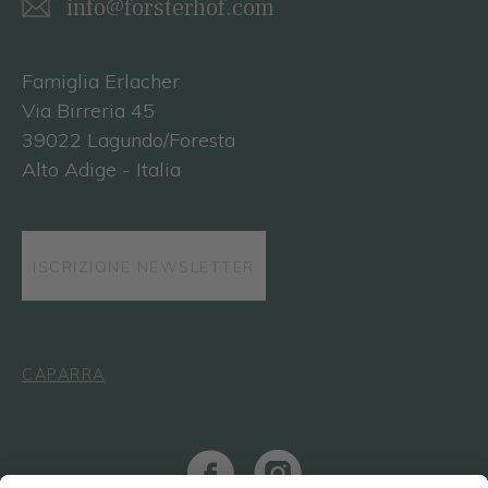
info@forsterhof.com
Famiglia Erlacher
Via Birreria 45
39022 Lagundo/Foresta
Alto Adige - Italia
ISCRIZIONE NEWSLETTER
CAPARRA