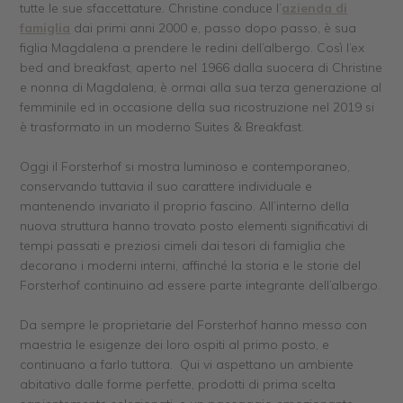
tutte le sue sfaccettature. Christine conduce l’
azienda di
famiglia
dai primi anni 2000 e, passo dopo passo, è sua
figlia Magdalena a prendere le redini dell’albergo. Così l’ex
bed and breakfast, aperto nel 1966 dalla suocera di Christine
e nonna di Magdalena, è ormai alla sua terza generazione al
femminile ed in occasione della sua ricostruzione nel 2019 si
è trasformato in un moderno Suites & Breakfast.
Oggi il Forsterhof si mostra luminoso e contemporaneo,
conservando tuttavia il suo carattere individuale e
mantenendo invariato il proprio fascino. All’interno della
nuova struttura hanno trovato posto elementi significativi di
tempi passati e preziosi cimeli dai tesori di famiglia che
decorano i moderni interni, affinché la storia e le storie del
Forsterhof continuino ad essere parte integrante dell’albergo.
Da sempre le proprietarie del Forsterhof hanno messo con
maestria le esigenze dei loro ospiti al primo posto, e
continuano a farlo tuttora. Qui vi aspettano un ambiente
abitativo dalle forme perfette, prodotti di prima scelta