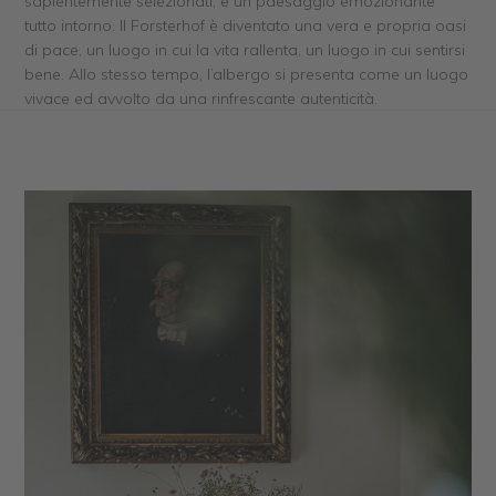
sapientemente selezionati, e un paesaggio emozionante
tutto intorno. Il Forsterhof è diventato una vera e propria oasi
di pace, un luogo in cui la vita rallenta, un luogo in cui sentirsi
bene. Allo stesso tempo, l’albergo si presenta come un luogo
vivace ed avvolto da una rinfrescante autenticità.