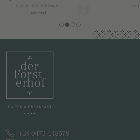
La piscina con vista sulle montagne: un sogno.
D. Sydekum
+39 0473 448578