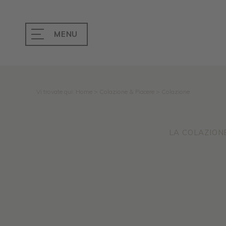
MENU
Vi trovate qui:
Home
>
Colazione & Piacere
>
Colazione
LA COLAZION