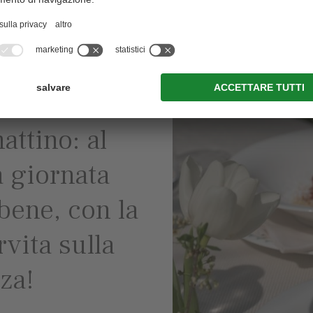
iosi nella
attino: al
a giornata
bene, con la
vita sulla
za!