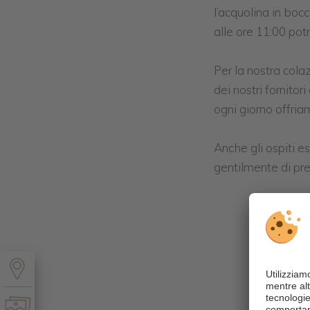
l’acquolina in bocc
alle ore 11:00 pot
Per la nostra cola
dei nostri fornito
ogni giorno offria
Anche gli ospiti e
gentilmente di pre