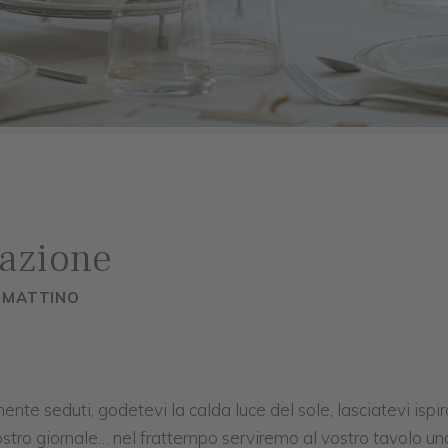
lazione
L MATTINO
e seduti, godetevi la calda luce del sole, lasciatevi ispira
vostro giornale… nel frattempo serviremo al vostro tavolo una 