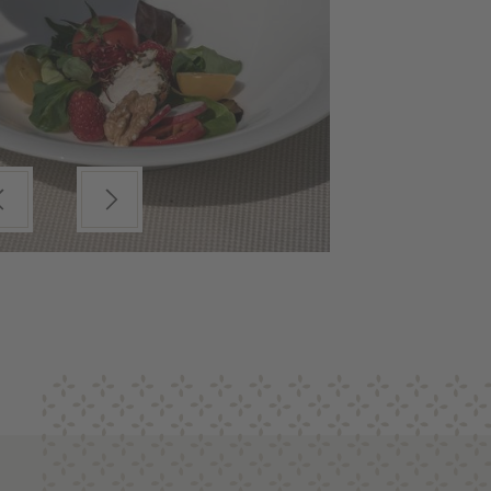
ious
Next