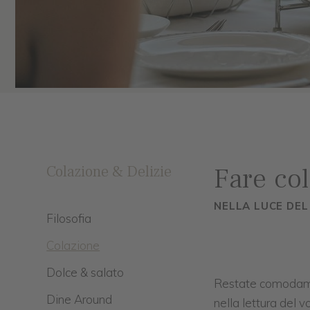
Fare co
Colazione & Delizie
NELLA LUCE DE
Filosofia
Colazione
Dolce & salato
Restate comodament
Dine Around
nella lettura del 