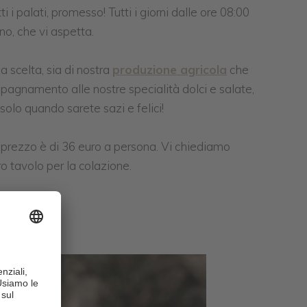
 i palati, promesso! Tutti i giorni dalle ore 08:00
no, che vi aspetta.
a scelta, sia di nostra
produzione agricola
che
ompagnamento alle nostre specialità dolci e salate,
solo quando sarete sazi e felici!
Il prezzo è di 36 euro a persona. Vi chiediamo
o tavolo per la colazione.