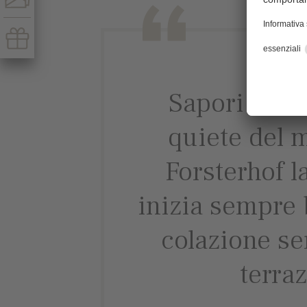
Sapori deliz
quiete del m
Forsterhof l
inizia sempre 
colazione ser
terraz