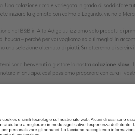
a. Una colazione ricca e variegata in grado di soddisfare tutti
rete iniziare la giornata con calma a Lagundo, vicino a Mera
zione nel B&B in Alto Adige utilizziamo solo prodotti di prim
ri di fiducia – perché per voi vogliamo solo il meglio! In acc
mo una selezione alternata di piatti. Smetteremo di servirvi 
sterni sono benvenuti a gustare la nostra
colazione slow
. 
notare in anticipo, così possiamo preparare con cura il vostr