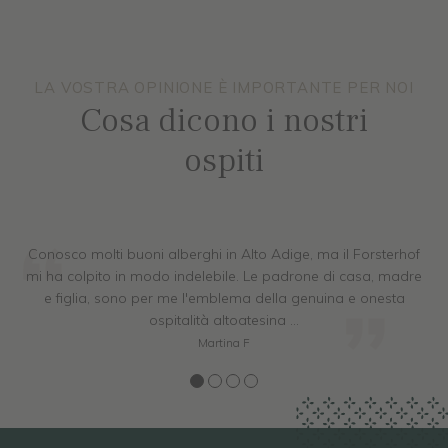
LA VOSTRA OPINIONE È IMPORTANTE PER NOI
Cosa dicono i nostri
ospiti
hof
Hotel molto bello in una posizione tranquilla. Personale mo
dre
cordiale e cibo delizioso. Le camere sono pulite e ben
arredate. Parcheggio e parcheggio sotterraneo disponibil
La piscina con vista sulle montagne: un sogno.
D. Sydekum