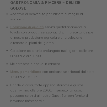
GASTRONOMIA & PIACERE – DELIZIE
GOLOSE
Aperitivo di benvenuto per iniziare al meglio la
vacanza
Colazione di qualità
servita quotidianamente al
tavolo con prodotti selezionati di prima scelta, delizie
di nostra produzione agricola e una selezione
alternata di piatti del giorno
Colazione ad orario prolungato tutti i giorni dalle ore
08:00 alle ore 11:00
Mele fresche e acqua in camera
Menu pomeridiano
con antipasti selezionati dalle ore
12.00 alle 18.30 *
Bar della casa, torte appena sfornate e gustosi
aperitivi fino alle ore 20:00. In seguito, gli ospiti
possono servirsi al nostro Guest Bar ben fornito di
bevande rinfrescanti *